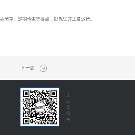
类储存、定期检查等要点，以保证其正常运行。
下一篇
关
注
公
众
号