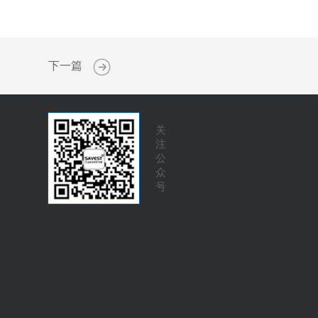
下一篇
关
注
公
众
号