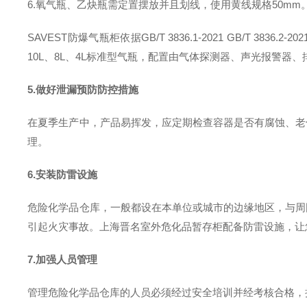
6.氧气瓶、乙炔瓶需定置摆放并且划线，使用黄线规格50mm
SAVEST
防爆气瓶柜依据
GB
/T
3836.1-20
21
GB
/T
3836.2-20
2
10L、8L、4L标准型气瓶，配置由气体探测器、声光报警器、
5.
做好泄漏预防防控措施
在夏季生产中，产品易挥发，应定期检查容器是否有腐蚀、老
理。
6.安装
防雷设施
危险化学品仓库，一般都设在本单位或城市的边缘地区，与周
引起火灾事故。
上海晋名室外危化品暂存柜配备防雷设施，让
7.
加强人员管理
管理危险化学品仓库的人员必须经过安全培训并经考核合格，