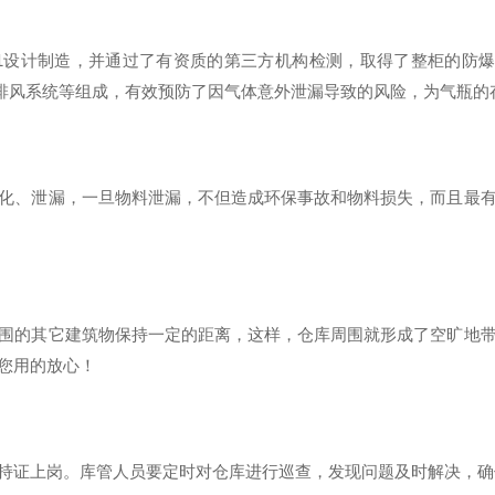
。
1
设计制造，并通过了
有资质的第三方机构
检测，取得了整柜的防
排风系统等
组成，有效预防了因气体意外泄漏导致的风险，为气瓶的
化、泄漏，一旦物料泄漏，不但造成环保事故和物料损失，而且最
围的其它建筑物保持一定的距离，这样，仓库周围就形成了空旷地
您用的放心！
持证上岗。库管人员要定时对仓库进行巡查，发现问题及时解决，确