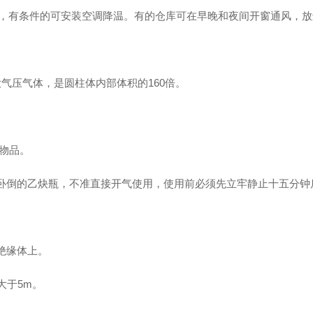
，有条件的可安装空调降温。有的仓库可在早晚和夜间开窗通风，放
的大气压气体，是圆柱体内部体积的160倍。
燃物品。
已卧倒的乙炔瓶，不准直接开气使用，使用前必须先立牢静止十五分钟
绝缘体上。
大于5m。