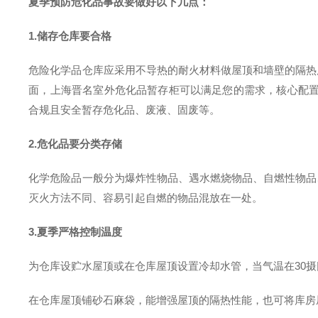
夏季预防危化品事故要做好以下几点
：
1.
储存仓库要合格
危险化学品仓库应采用不导热的耐火材料做屋顶和墙壁的隔热
面，
上海晋名室外
危化品
暂存柜
可以满足您的需求，
核心配
合规
且
安全暂存危化品
、
废液、固废
等
。
2.
危
化
品要分类存储
化学危险品一般分为爆炸性物品、遇水燃烧物品、自燃性物品
灭火方法不同、容易引起自燃的物品混放在一处。
3.夏季严格控制温度
为仓库设贮水屋顶或在仓库屋顶设置冷却水管，当气温在
30
在仓库屋顶铺砂石麻袋，能增强屋顶的隔热性能，也可将库房