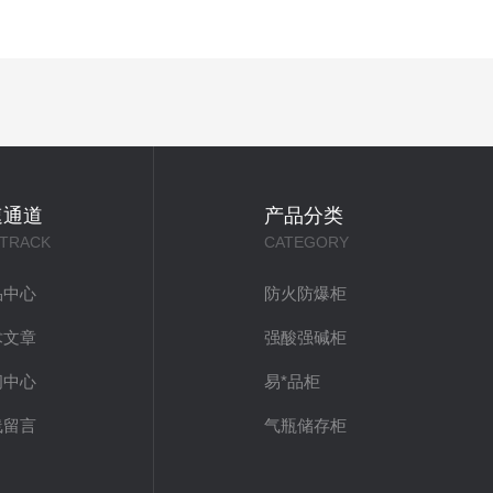
速通道
产品分类
 TRACK
CATEGORY
品中心
防火防爆柜
术文章
强酸强碱柜
闻中心
易*品柜
线留言
气瓶储存柜