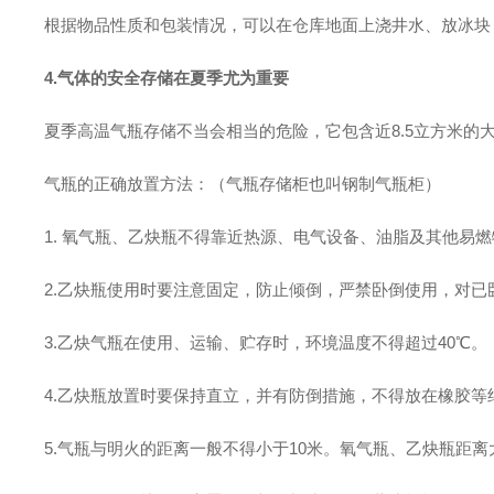
根据物品性质和包装情况，可以在仓库地面上浇井水、放冰块
4.
气体的安全存储在夏季尤为重要
夏季高温气瓶存储不当会相当的危险，它包含近
8.5立方米
气瓶的正确放置方法：（气瓶存储柜也叫钢制气瓶柜）
1. 氧气瓶、乙炔瓶不得靠近热源、电气设备、油脂及其他易
2.乙炔瓶使用时要注意固定，防止倾倒，严禁卧倒使用，对
3.乙炔气瓶在使用、运输、贮存时，环境温度不得超过40℃。
4.乙炔瓶放置时要保持直立，并有防倒措施，不得放在橡胶等
5.气瓶与明火的距离一般不得小于10米。氧气瓶、乙炔瓶距离