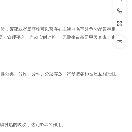
单位
，废液或者废弃物可以暂存在
上海晋名室外
危化品
暂存柜
里
网云管理平台、自动实时监控
、无需建造高昂甲级仓库，也能
品要分类、分库、分件、分架存放，严禁把各种性质互相抵触、
辐射热的吸收，达到降温的作用。