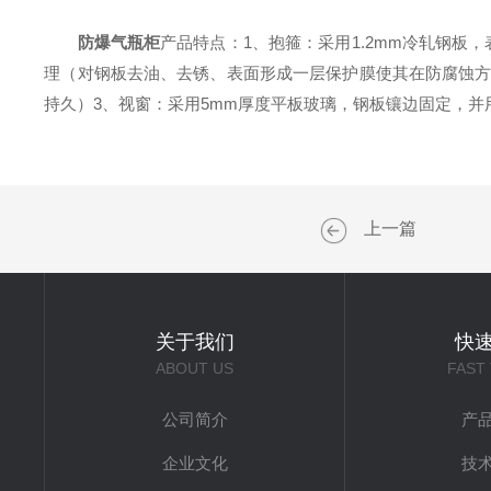
防爆气瓶柜
产品特点：1、抱箍：采用1.2mm冷轧钢
理（对钢板去油、去锈、表面形成一层保护膜使其在防腐蚀方
持久）3、视窗：采用5mm厚度平板玻璃，钢板镶边固定，
上一篇
关于我们
快
ABOUT US
FAST
公司简介
产
企业文化
技