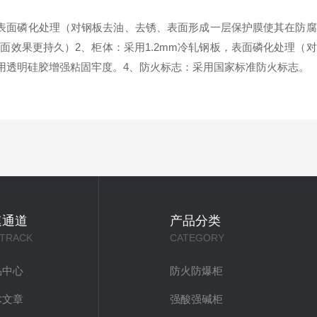
板，表面磷化处理（对钢板去油、去锈、表面形成一层保护膜使其在防
面效果更持久）2、柜体：采用1.2mm冷轧钢板，表面磷化处理（
并用透明硅胶增强粘固牢度。4、防火标志：采用国家标准防火标志。
速通道
产品分类
 TRACK
CATEGORY
品中心
防火防爆柜
术文章
强酸强碱柜