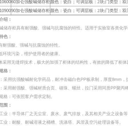
10600
60加仑强酸碱储存柜
颜色：瓷白；可调层板：2块;门类型：双门
10900
90加仑强酸碱储存柜
颜色：瓷白；可调层板：2块;门类型：双门
介绍：
碱储存柜具有耐强酸、强碱与抗腐蚀的特性。适用于实验室各类化学
特色：
具有耐强酸、强碱与抗腐蚀的特性。
降低环境污染，维护使用者的健康。
柜体采用无缝焊技术，极大的加强了柜体的结构性，有效的降低了柜
规格：
：采用抗强酸碱耐化学药品，耐冲击磁白色PP板承制，厚度8mm，
：采用耐强酸、强碱材质合页、碰珠、螺丝，拉门采用同质PP聚丙
规格：可依照客户需求定制。
范围：
工业：半导体厂之无尘室、废水、废气排放，及其相关产业之设备等
工业：耐酸、耐碱溶液之桶槽、洗涤塔、风管及空污处理设备等。