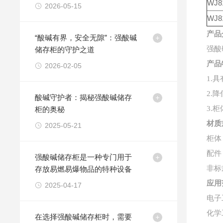
WJ8
2026-05-15
WJ8
产品
“酸碱有界，安全无隙”：强酸碱
强酸
储存柜的守护之道
产品
2026-02-05
1.
2.
酸碱守护者：揭秘强酸碱储存
3.
柜的奥秘
材质
2025-05-21
柜体
配件
强酸碱储存柜是一种专门用于
非标
存放易燃易爆物品的特种设备
应用
2025-04-17
电子
化学
在选择强酸碱储存柜时，需要