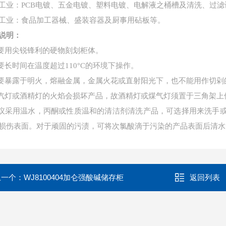
工业：PCB电镀、五金电镀、塑料电镀、电解液之桶槽及清洗、过滤
工业：食品加工器械、盛装容器及厨事用砧板等。
说明：
不要用尖锐锋利的硬物刻划柜体。
不要长时间在温度超过110°C的环境下操作。
不要暴露于明火，熔融金属，金属火花或直射阳光下，也不能用作切剁
煤汽灯或酒精灯的火焰会损坏产品，故酒精灯或煤气灯须置于三角架上
建议采用温水，丙酮或性质温和的清洁剂清洗产品，可选择用来洗手
损伤表面。对于顽固的污渍，可将次氯酸滴于污染的产品表面后清水
上一个：
WJ8100404加仑强酸碱储存柜
返回列表