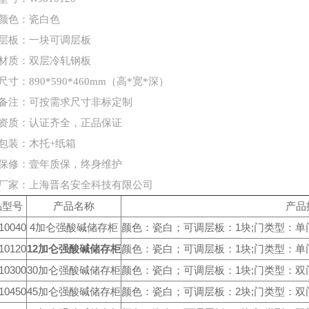
颜色：瓷白色
层板：一块可调层板
材质：双层冷轧钢板
尺寸：890*590*460mm（高*宽*深）
备注：
可按需求尺寸非标定制
资质：
认证齐全，正品保证
包装：
木托+纸箱
保修：壹年质保，
终身维护
厂家：上海晋名安全科技有限公司
品型号
产品名称
产品
10040
4加仑强酸碱储存柜
颜色：瓷白；可调层板：1块;门类型：单门；外形
10120
12加仑强酸碱储存柜
颜色：瓷白；可调层板：1块;门类型：单门；外形
10300
30加仑强酸碱储存柜
颜色：瓷白；可调层板：1块;门类型：双门；外形
10450
45加仑强酸碱储存柜
颜色：瓷白；可调层板：2块;门类型：双门；外形