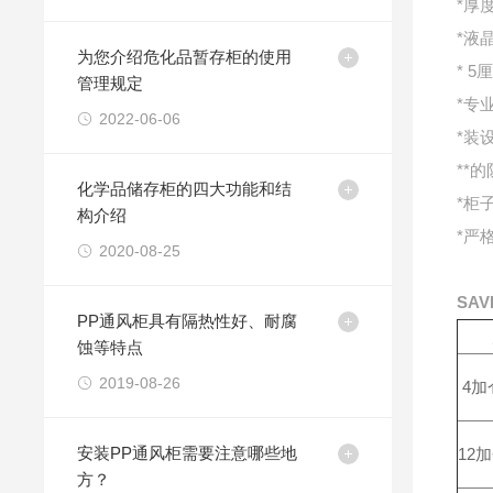
*厚
*液
为您介绍危化品暂存柜的使用
* 
管理规定
*专
2022-06-06
*装
**
化学品储存柜的四大功能和结
*柜
构介绍
*严
2020-08-25
SA
PP通风柜具有隔热性好、耐腐
蚀等特点
2019-08-26
4加
安装PP通风柜需要注意哪些地
12
方？