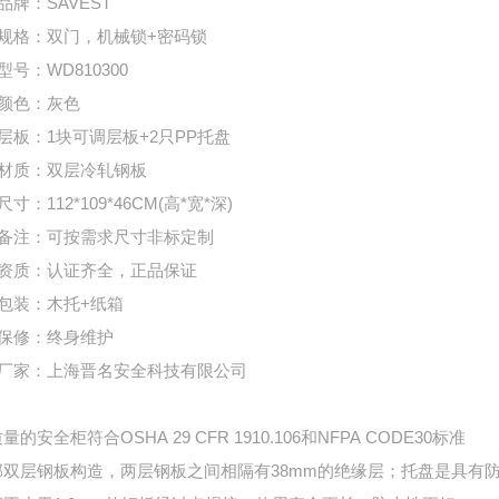
品牌：SAVEST
规格：双门，机械锁+密码锁
型号：WD810300
颜色：灰色
层板：1块可调层板+2只PP托盘
材质：双层冷轧钢板
寸：112*109*46CM(高*宽*深)
备注：可按需求尺寸非标定制
资质：认证齐全，正品保证
包装：木托+纸箱
保修：终身维护
厂家：上海晋名安全科技有限公司
量的安全柜符合OSHA 29 CFR 1910.106和NFPA CODE30标准
部双层钢板构造，两层钢板之间相隔有38mm的绝缘层；托盘是具有