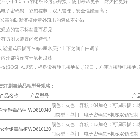
度不小于1.0mm的钢板经过点焊接，使用寿命更长，防火性更好
晶电子密码锁，双锁控制，双人管理，安全性能更高；
5厘米高的防漏液槽使意外流出的液体不外溢
业规范的警示标签显而易见
设有防闭火装置的双透气孔
的防溢漏式层板可在每6厘米层挡上下之间自由调节
子内外都喷涂有环氧树脂漆
格按照OSHA规范，柜身设有静电接地传导端口，方便连接静电接地
VEST剧毒药品柜型号规格：
产品名称
产品型号
产
颜色：灰色；容积：04加仑；可调层板：1
仑
全钢毒品柜
WD810040
门类型：单门，电子密码锁+机械双锁控制；外形
颜色：灰色；容积：12加仑；可调层板：1块
加仑
全钢毒品柜
WD810120
门类型：单门，电子密码锁+机械双锁控制；外形