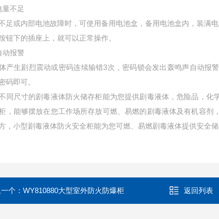
电量不足
不足或内部电池故障时，可使用备用电池盒，备用电池盒内，装满电
按钮下的插座上，就可以正常操作。
自动报警
体产生剧烈震动或密码连续输错3次，密码锁会发出轰鸣声自动报警
密码即可。
不同尺寸的剧毒液体防火储存柜能为您提供剧毒液体，危险品，化
柜，能够摆放在您工作场所存放可燃、易燃的剧毒液体及有机容剂
方，小型剧毒液体防火安全柜能为您可燃、易燃剧毒液体提供安全
上一个：
WY810880大型室外防火防爆柜
返回列表