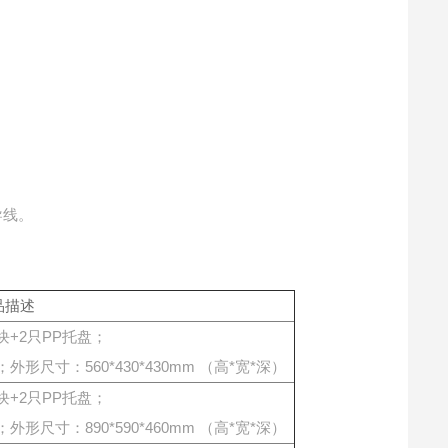
导线。
品描述
块+2只PP托盘；
尺寸：560*430*430mm （高*宽*深）
+2只PP托盘；
尺寸：890*590*460mm （高*宽*深）