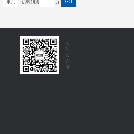
末页
跳转到第
页
关
注
公
众
号