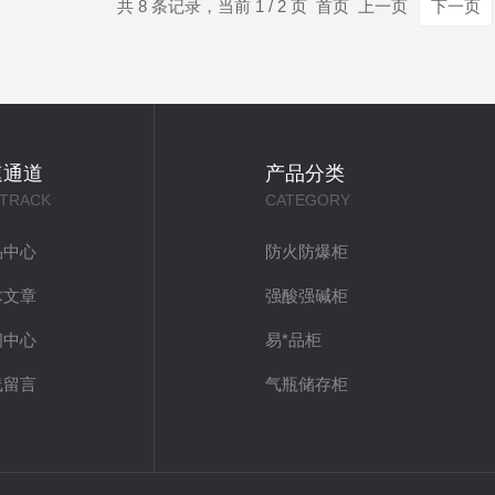
共 8 条记录，当前 1 / 2 页 首页 上一页
下一页
速通道
产品分类
 TRACK
CATEGORY
品中心
防火防爆柜
术文章
强酸强碱柜
闻中心
易*品柜
线留言
气瓶储存柜